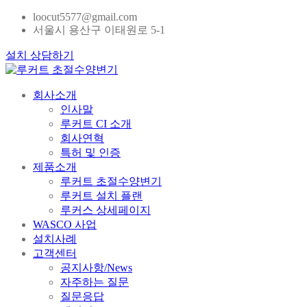
loocut5577@gmail.com
서울시 용산구 이태원로 5-1
설치 상담하기
회사소개
인사말
루커트 CI 소개
회사연혁
특허 및 인증
제품소개
루커트 초절수양변기
루커트 설치 플랜
루커스 상세페이지
WASCO 사업
설치사례
고객센터
공지사항/News
자주하는 질문
질문응답