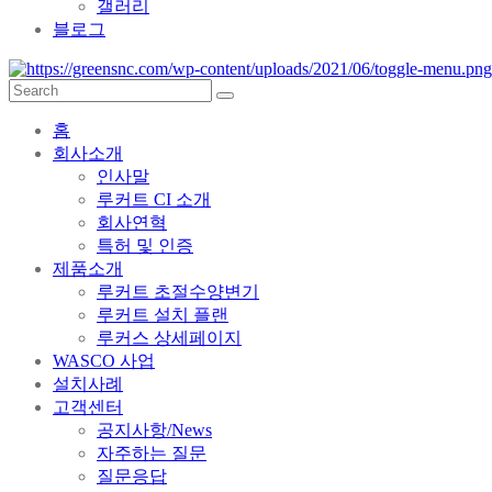
갤러리
블로그
홈
회사소개
인사말
루커트 CI 소개
회사연혁
특허 및 인증
제품소개
루커트 초절수양변기
루커트 설치 플랜
루커스 상세페이지
WASCO 사업
설치사례
고객센터
공지사항/News
자주하는 질문
질문응답