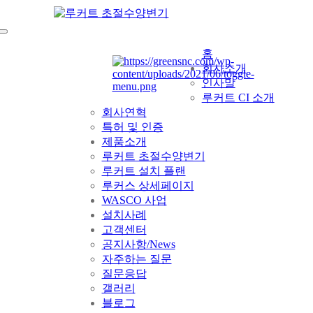
홈
회사소개
인사말
루커트 CI 소개
회사연혁
특허 및 인증
제품소개
루커트 초절수양변기
루커트 설치 플랜
루커스 상세페이지
WASCO 사업
설치사례
고객센터
공지사항/News
자주하는 질문
질문응답
갤러리
블로그