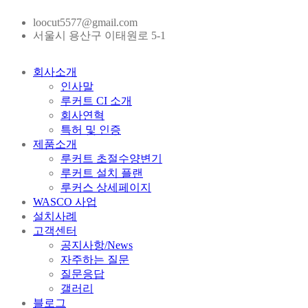
loocut5577@gmail.com
서울시 용산구 이태원로 5-1
회사소개
인사말
루커트 CI 소개
회사연혁
특허 및 인증
제품소개
루커트 초절수양변기
루커트 설치 플랜
루커스 상세페이지
WASCO 사업
설치사례
고객센터
공지사항/News
자주하는 질문
질문응답
갤러리
블로그