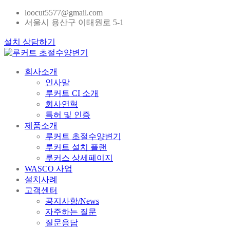
loocut5577@gmail.com
서울시 용산구 이태원로 5-1
설치 상담하기
회사소개
인사말
루커트 CI 소개
회사연혁
특허 및 인증
제품소개
루커트 초절수양변기
루커트 설치 플랜
루커스 상세페이지
WASCO 사업
설치사례
고객센터
공지사항/News
자주하는 질문
질문응답