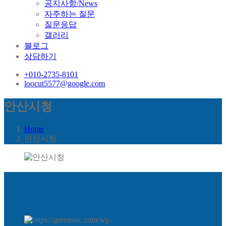
공지사항/News
자주하는 질문
질문응답
갤러리
블로그
상담하기
+010-2735-8101
loocut5577@google.com
안산시청
Home
안산시청