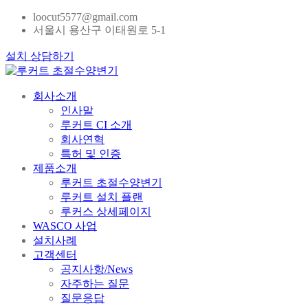
loocut5577@gmail.com
서울시 용산구 이태원로 5-1
설치 상담하기
회사소개
인사말
루커트 CI 소개
회사연혁
특허 및 인증
제품소개
루커트 초절수양변기
루커트 설치 플랜
루커스 상세페이지
WASCO 사업
설치사례
고객센터
공지사항/News
자주하는 질문
질문응답