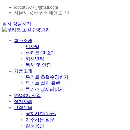
loocut5577@gmail.com
서울시 용산구 이태원로 5-1
설치 상담하기
회사소개
인사말
루커트 CI 소개
회사연혁
특허 및 인증
제품소개
루커트 초절수양변기
루커트 설치 플랜
루커스 상세페이지
WASCO 사업
설치사례
고객센터
공지사항/News
자주하는 질문
질문응답