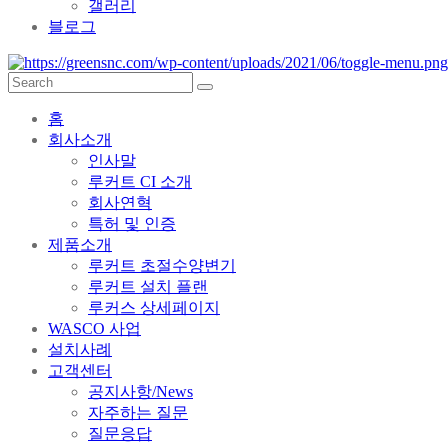
갤러리
블로그
홈
회사소개
인사말
루커트 CI 소개
회사연혁
특허 및 인증
제품소개
루커트 초절수양변기
루커트 설치 플랜
루커스 상세페이지
WASCO 사업
설치사례
고객센터
공지사항/News
자주하는 질문
질문응답