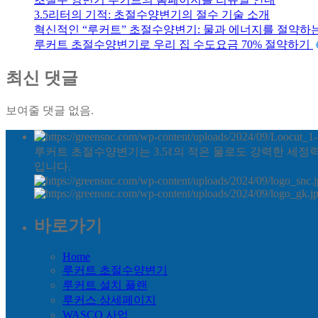
3.5리터의 기적: 초절수양변기의 절수 기술 소개
혁신적인 “루커트” 초절수양변기: 물과 에너지를 절약하
루커트 초절수양변기로 우리 집 수도요금 70% 절약하기
최신 댓글
보여줄 댓글 없음.
루커트 초절수양변기는 3.5ℓ의 적은 물로도 강력한 세정
입니다.
바로가기
Home
루커트 초절수양변기
루커트 설치 플랜
루커스 상세페이지
WASCO 사업