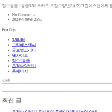
절수등급 1등급3.5ℓ 루커트 초절수양변기(주)그린에스앤에씨 
No Comments
2024년 09월 25일
Post Tags
3.5리터
그린에스앤씨
글로벌코리아
웹사이트
절수1등급
초절수양변기
홈페이지
검색
최신 글
초절수 양변기 루커트의 홈페이지를 리뉴얼 안내