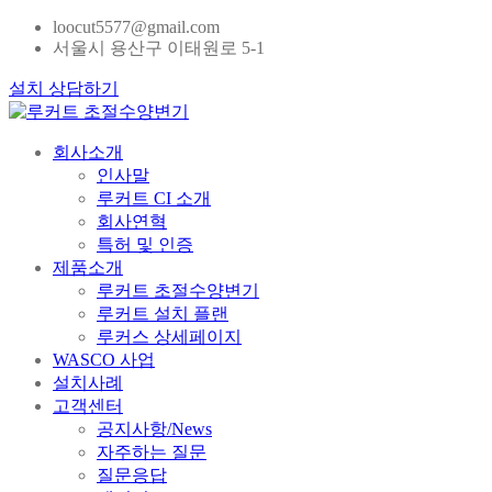
loocut5577@gmail.com
서울시 용산구 이태원로 5-1
설치 상담하기
회사소개
인사말
루커트 CI 소개
회사연혁
특허 및 인증
제품소개
루커트 초절수양변기
루커트 설치 플랜
루커스 상세페이지
WASCO 사업
설치사례
고객센터
공지사항/News
자주하는 질문
질문응답