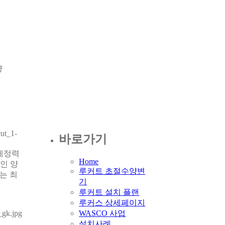
양
바로가기
 세정력
Home
인 양
루커트 초절수양변
는 최
기
루커트 설치 플랜
루커스 상세페이지
WASCO 사업
설치사례