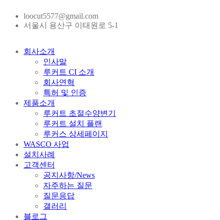
loocut5577@gmail.com
서울시 용산구 이태원로 5-1
회사소개
인사말
루커트 CI 소개
회사연혁
특허 및 인증
제품소개
루커트 초절수양변기
루커트 설치 플랜
루커스 상세페이지
WASCO 사업
설치사례
고객센터
공지사항/News
자주하는 질문
질문응답
갤러리
블로그