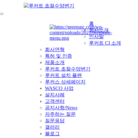
홈
회사소개
인사말
루커트 CI 소개
회사연혁
특허 및 인증
제품소개
루커트 초절수양변기
루커트 설치 플랜
루커스 상세페이지
WASCO 사업
설치사례
고객센터
공지사항/News
자주하는 질문
질문응답
갤러리
블로그